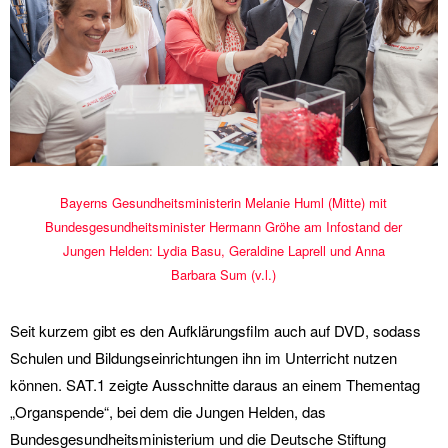
Bayerns Gesundheitsministerin Melanie Huml (Mitte) mit
Bundesgesundheitsminister Hermann Gröhe am Infostand der
Jungen Helden: Lydia Basu, Geraldine Laprell und Anna
Barbara Sum (v.l.)
Seit kurzem gibt es den Aufklärungsfilm auch auf DVD, sodass
Schulen und Bildungseinrichtungen ihn im Unterricht nutzen
können. SAT.1 zeigte Ausschnitte daraus an einem Thementag
„Organspende“, bei dem die Jungen Helden, das
Bundesgesundheitsministerium und die Deutsche Stiftung